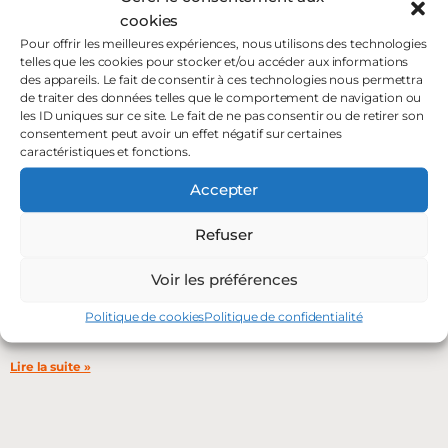
cookies
Pour offrir les meilleures expériences, nous utilisons des technologies
telles que les cookies pour stocker et/ou accéder aux informations
des appareils. Le fait de consentir à ces technologies nous permettra
de traiter des données telles que le comportement de navigation ou
les ID uniques sur ce site. Le fait de ne pas consentir ou de retirer son
consentement peut avoir un effet négatif sur certaines
caractéristiques et fonctions.
Accepter
Refuser
Comment remplir sa bouteille GPL ?
Voir les préférences
11 avril 2023
Les nomades utilisent beaucoup le GPL. Nos conseils pour
Politique de cookies
Politique de confidentialité
remplir sa bouteille de GPL lors des vos voyages.
Lire la suite »