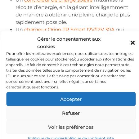
récolte d’énergie, en la gérant intelligemment
de manière à obtenir une pleine charge le plus
rapidement possible.
Un
chargeur Orion-TR Smart 12V/12V 30A
qui
permet de charger la batterie auxiliaire grâce au
Gérer le consentement aux
moteur.
cookies
Un
convertisseur
pour convertir le courant 12V
Pour offrir les meilleures expériences, nous utilisons des technologies
en 230V. C’est utile si vous voulez charger votre
telles que les cookies pour stocker et/ou accéder aux informations des
appareils. Le fait de consentir à ces technologies nous permettra de
ordinateur / appareil photo ou utiliser de petits
traiter des données telles que le comportement de navigation ou les
appareils comme un mixeur.
ID uniques sur ce site. Le fait de ne pas consentir ou de retirer son
Un
contrôleur de batterie
qui permet de
consentement peut avoir un effet négatif sur certaines
caractéristiques et fonctions.
connaître le niveau de charge de la batterie.
Un
câble BMV
pour connecter le shunt du
Accepter
contrôleur BMV à la batterie.
Des
fusibles
pour protéger l’installation contre
Refuser
les court-circuits et les surcharges.
Deux
portes fusibles
pour accueillir les fusibles et
Voir les préférences
protéger l’installation.
Politique de cookies
Politique de confidentialité